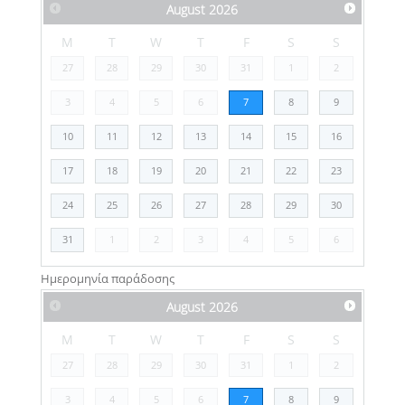
August
2026
M
T
W
T
F
S
S
27
28
29
30
31
1
2
3
4
5
6
7
8
9
10
11
12
13
14
15
16
17
18
19
20
21
22
23
24
25
26
27
28
29
30
31
1
2
3
4
5
6
Ημερομηνία παράδοσης
August
2026
M
T
W
T
F
S
S
27
28
29
30
31
1
2
3
4
5
6
7
8
9