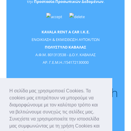
την
Προστασία Προσωπικών Δεδομένων
.
KAVALA RENT A CAR I.K.E.
ΕΝΟΙΚΙΑΣΗ & ΕΚΜΙΣΘΩΣΗ ΑΥΤΟΚ/ΤΩΝ
ΠΟΛΥΣΤΥΛΟ ΚΑΒΑΛΑΣ
Α.Φ.Μ. 801313538 - Δ.Ο.Υ. ΚΑΒΑΛΑΣ
ΑΡ. Γ.Ε.Μ.Η.:154172130000
DACIA SANTERO Αεριο 1.0 100HP 2021
Stay connected with
Η σελίδα μας χρησιμοποιεί Cookies. Τα
cookies μας επιτρέπουν να μπορούμε να
us
διαμορφώνουμε με τον καλύτερο τρόπο και
να βελτιώνουμε συνεχώς τις σελίδες μας.
Συνεχίστε να χρησιμοποιείτε την ιστοσελίδα
μας συμφωνώντας με τη χρήση Cookies και