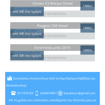
Citroen C3 Μαύρο Diesel
1400cc
από 30€ (την ημέρα)
ΔΕΙΤΕ ΠΕΡΙΣΣΟΤΕΡΑ
Peugeot 208 diesel
1400cc
από 30€ (την ημέρα)
ΔΕΙΤΕ ΠΕΡΙΣΣΟΤΕΡΑ
Ford Fiesta μπλε 2015
1400cc
από 30€ (την ημέρα)
ΔΕΙΤΕ ΠΕΡΙΣΣΟΤΕΡΑ
Ενοικιάσεις Αυτοκινήτων από τα Αεροδρόμια Καβάλας και
Θεσσαλονίκης
2511810163
6936974857
kavalacars@gmail.com
Με τη χρήση του ιστότοπου, αποδέχεστε την πολιτική μας για