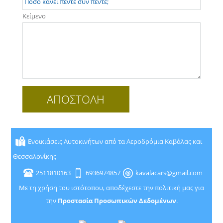
Κείμενο
Ενοικιάσεις Αυτοκινήτων από τα Αεροδρόμια Καβάλας και
Θεσσαλονίκης
2511810163
6936974857
kavalacars@gmail.com
Με τη χρήση του ιστότοπου, αποδέχεστε την πολιτική μας για
την
Προστασία Προσωπικών Δεδομένων
.