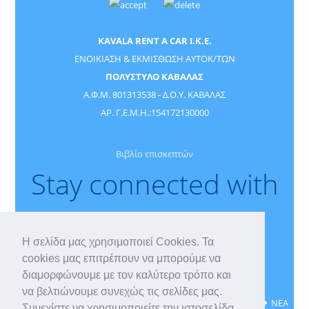
KAVALA RENT A CAR I.K.E.
ΕΝΟΙΚΙΑΣΗ & ΕΚΜΙΣΘΩΣΗ ΑΥΤΟΚ/ΤΩΝ
ΠΟΛΥΣΤΥΛΟ ΚΑΒΑΛΑΣ
Α.Φ.Μ. 801313538 - Δ.Ο.Υ. ΚΑΒΑΛΑΣ
ΑΡ. Γ.Ε.Μ.Η.:154172130000
Βιβλίο επισκεπτών
Stay connected with
us
Η σελίδα μας χρησιμοποιεί Cookies. Τα
cookies μας επιτρέπουν να μπορούμε να
διαμορφώνουμε με τον καλύτερο τρόπο και
να βελτιώνουμε συνεχώς τις σελίδες μας.
ΕΠΙΚΟΙΝΩΝΙΑ
ΚΡΑΤΗΣΗ
ΒΙΒΛΙΟ ΕΠΙΣΚΕΠΤΩΝ
ΝΕΑ
Συνεχίστε να χρησιμοποιείτε την ιστοσελίδα